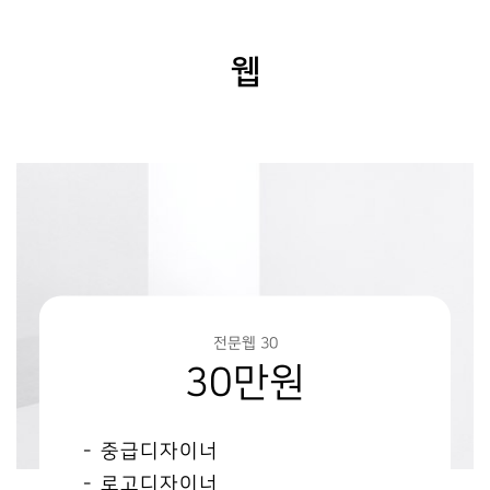
웹
전문웹 30
30만원
- 중급디자이너
- 로고디자이너